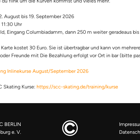
 du flink um die Kurven kommst und vieles mehr.
. August bis 19. September 2026
s 11:30 Uhr
ld, Eingang Columbiadamm, dann 250 m weiter geradeaus bis
Karte kostet 30 Euro. Sie ist übertragbar und kann von mehre
oder Freunde mit Die Bezahlung erfolgt vor Ort in bar (bitte pa
g Inlinekurse August/September 2026
C Skating Kurse:
https://scc-skating.de/training/kurse
C BERLIN
Impress
burg e. V.
Datensch