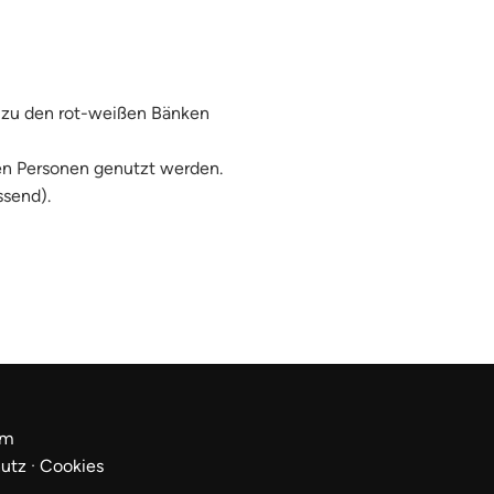
 zu den rot-weißen Bänken
ren Personen genutzt werden.
ssend).
um
utz
·
Cookies