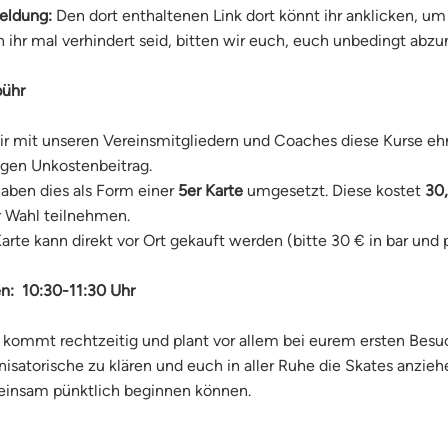
ldung:
Den dort enthaltenen Link dort könnt ihr anklicken, u
 ihr mal verhindert seid, bitten wir euch, euch unbedingt abzu
bühr
ir mit unseren Vereinsmitgliedern und Coaches diese Kurse ehr
ngen Unkostenbeitrag.
haben dies als Form einer
5er Karte
umgesetzt. Diese kostet
30
r Wahl teilnehmen.
arte kann direkt vor Ort gekauft werden (bitte 30 € in bar und
en:
10:30-11:30 Uhr
e kommt
rechtzeitig
und plant vor allem bei eurem ersten Besu
nisatorische zu klären und euch in aller Ruhe die Skates anzie
einsam
pünktlich
beginnen können.