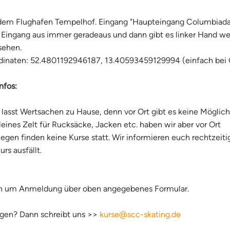
dem Flughafen Tempelhof. Eingang "Haupteingang Columbia
Eingang aus immer geradeaus und dann gibt es linker Hand weiß
sehen.
dinaten: 52.4801192946187, 13.40593459129994 (einfach bei 
nfos:
e lasst Wertsachen zu Hause, denn vor Ort gibt es keine Möglic
leines Zelt für Rucksäcke, Jacken etc. haben wir aber vor Ort
Regen finden keine Kurse statt. Wir informieren euch rechtzeit
urs ausfällt.
en um Anmeldung über oben angegebenes Formular.
gen? Dann schreibt uns >>
kurse@scc-skating.de