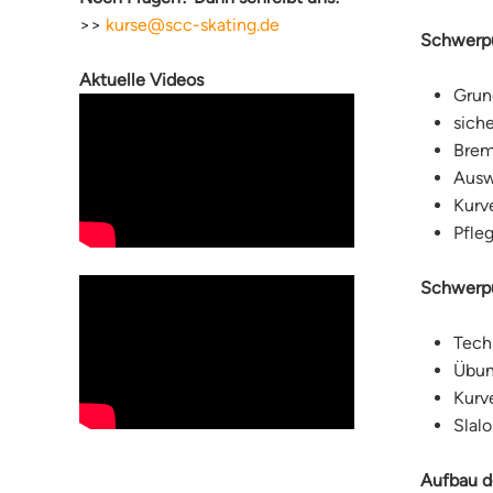
>>
kurse@scc-skating.de
Schwerpu
Aktuelle Videos
Grun
sich
Brem
Ausw
Kurv
Pfleg
Schwerpu
Tech
Übun
Kurv
Slal
Aufbau d