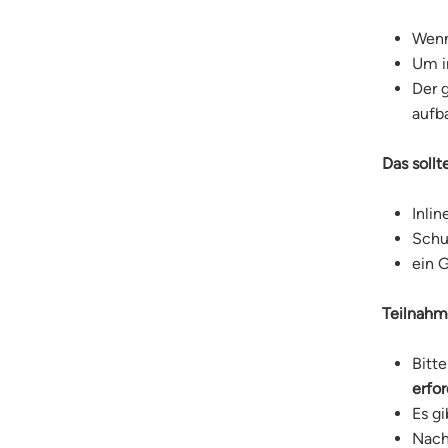
Wenn 
Um i
Der 
aufb
Das sollt
Inli
Schu
ein 
Teilnah
Bitt
erfor
Es g
Nach