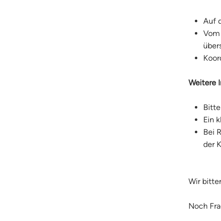
Auf 
Vom 
über
Koor
Weitere I
Bitt
Ein k
Bei 
der K
Wir bitt
Noch Fra