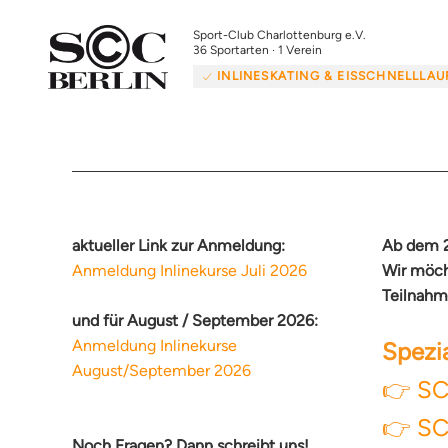
Sport-Club Charlottenburg e.V.
36 Sportarten · 1 Verein
INLINESKATING & EISSCHNELLLAU
aktueller Link zur Anmeldung:
Ab dem 2
Anmeldung Inlinekurse Juli 2026
Wir möch
Teilnahm
und für August / September 2026:
Anmeldung Inlinekurse
Spezia
August/September 2026
👉
SC
👉
SC
Noch Fragen? Dann schreibt uns!