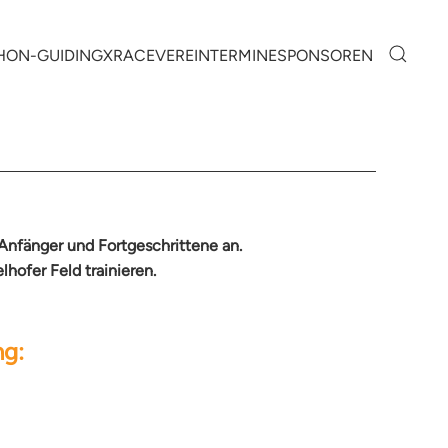
HON-GUIDING
XRACE
VEREIN
TERMINE
SPONSOREN
 Anfänger und Fortgeschrittene an.
ofer Feld trainieren.
ng: