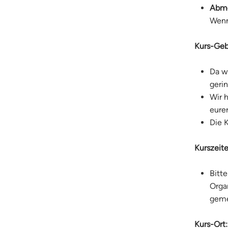
Abme
Wenn
Kurs-Ge
Da w
geri
Wir 
eure
Die K
Kurszeit
Bitt
Orga
gem
Kurs-Ort: